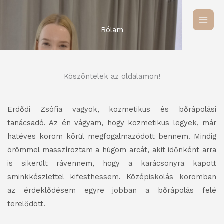
Skip
to
Rólam
content
Köszöntelek az oldalamon!
Erdődi Zsófia vagyok, kozmetikus és bőrápo
lási
tanácsadó. Az én vágyam, hogy kozmetikus legyek, már
hat
éves korom körül megfogalmazódott bennem
.
Mindig
örömmel masszíroztam a húgom arcát, akit időnként arra
is sikerült rávennem
, hogy a karácsonyra kapott
sminkkészlettel
kifesthessem. Középiskolás koromban
az
érdeklődésem egyre jobban a bőrápolás felé
terelődött.