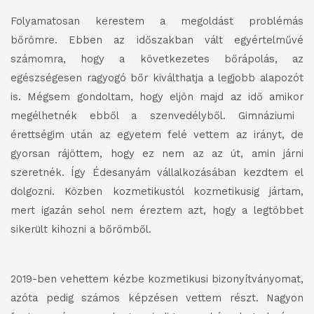
Folyamatosan
kerestem a megoldást
problémás
bőrömre. Ebben az időszakban vált egyértelművé
számomra,
hogy a következetes bőrápolás
, az
egészségesen ragyogó bőr kiválthatja a legjobb alapozót
is.
Mégsem gondoltam, hogy
eljön majd az idő amikor
megélhetnék ebből a szenvedélyből. Gimnáziumi
érettségim után az egyetem felé vettem az irányt, de
gyorsan rájöttem, hogy ez nem az az út, amin
járni
szeretnék
. Így Édesanyám vállalkozásában kezdtem el
dolgozni. Közben kozmetikustól kozmetikusig jártam,
mert igazán sehol nem éreztem azt, hogy a legtöbb
et
sikerült kihozni a bőrömből.
2019-
ben
vehettem kézbe kozmetikusi bizonyítványomat,
azóta pedig számos képzésen vettem részt. Nagyon