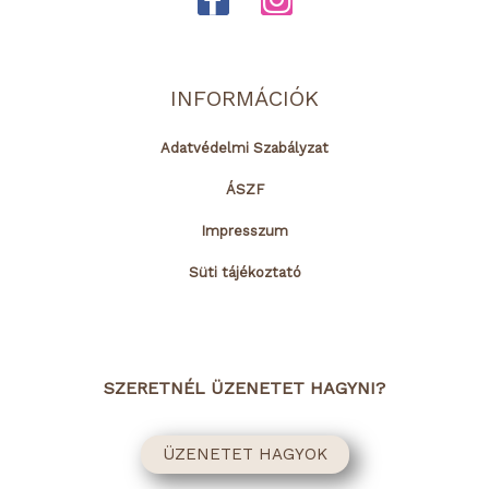
a
n
c
s
e
t
INFORMÁCIÓK
b
a
o
g
Adatvédelmi Szabályzat
o
r
ÁSZF
k
a
Impresszum
-
m
Süti tájékoztató
f
SZERETNÉL ÜZENETET HAGYNI?
ÜZENETET HAGYOK