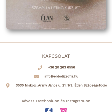
KAPCSOLAT
+36 20 263 6556
info@erdodizsofia.hu
3530 Miskolc, Arany János u. 21. 1/3. Éden Szépségstúdió
Kövess Facebook-on és Instagram-on
F
I