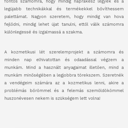
fontos számomra, hogy mindig naprakész legyek és a
legújabb technikákkal és termékekkel bővíthessem
palettámat. Nagyon szeretem, hogy mindig van
hova
fejlődni, mindig lehet újat tanulni, ettől válik számomra
különlegessé és izgalmassá a szakma.
A kozmetikusi lét szerelemprojekt
a számomra és
minden nap elhivatottan és odaadással végzem a
munkám. Mind a használt
anyagaimat
illetően, mind a
munkám minőségében a legjobbra törekszem. Szeretnék
a vendégeim számára az a kozmetikus lenni, akire a
problémás bőrömmel és a felemás szemöldökömmel
huszonévesen nekem is szükségem lett volna!