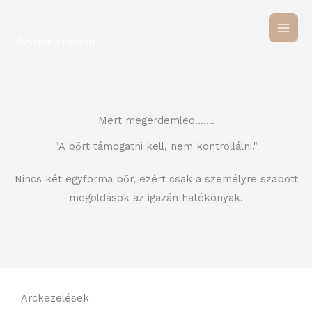
Skip
to
Szolgáltatásaim
content
Mert megérdemled.......
"A bőrt támogatni kell, nem kontrollálni."
Nincs két egyforma bőr, ezért csak a személyre szabott
megoldások az igazán hatékonyak.
Arckezelések